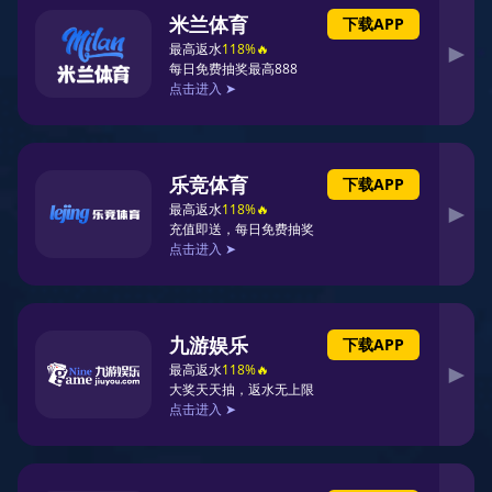
首页
/
体育快讯
/ 正文