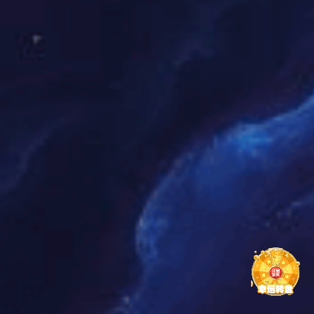
例如，在多个重大赛事中，一名核心选手凭借个人超
强发挥屡次逆转局势，为球队赢得胜利。
此外，在辅助位置上，同样有着不可忽视的重要角
色。一名优秀辅助不仅要具备极佳的大地图意识，还
需时刻保护好核心输出，这对于整个团队来说至关重
要。而这一切恰恰是FPX所具备的优势之一，这使得
他们能够形成良好的内外联动，共同打出精彩配合。
最后值得一提的是，年轻选手充满潜力。他们敢于挑
战自我，不断学习新技能，而这些年轻才俊正是FDI
未来发展的希望所在。因此，从长远来看，这样的人
才培养机制将为 FP X 提供源源不断的新鲜血液，使之
始终立于不败之地。
4、未来展望与挑战