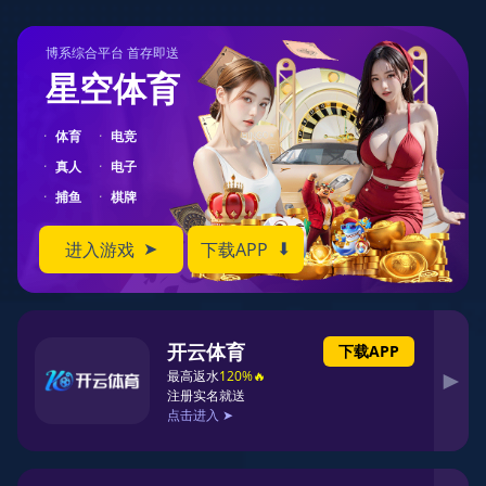
立即注册
九游会j9网页版
官网 ·
权威体育数据平台
九游会J9网页版 OFFICIAL WEBSITE
自2022年创立以来，
九游会j9网页版
致力于为用户提
供包括NBA、英超、欧洲杯、LPL在内的热门赛事直播
与数据服务，广受用户信赖。
立即下载九游会j9网页版APP