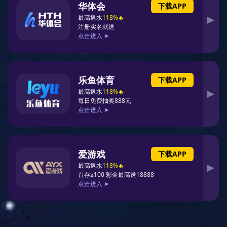
2026-06-28 19:22
42 次阅读
DOTA2盛宴揭晓FPX战队的崛起与实力之
谜
在DOTA2的竞技舞台上，FPX战队以其惊艳的表现和
超凡的实力迅速崛起，成为了众人瞩目的焦点。本文
将深入分析FPX战队的崛起历程及其背后的实力之
谜。从团队建设、战术理念、选手表现以及未来展望
四个方面，对FPX战队的发展进行详细探讨。在这个
过程中，我们将揭示他们是如何在竞争激烈的DOTA2
环境中脱颖而出的，以及他们所面对的挑战与机遇。