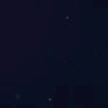
上一篇：
武汉排球队的节奏与激情：聚焦排球…
下一篇：
英超球队转让价格的市场评估与影
热门推荐
EDG战队实力引发热
成都排球队在城市联
WE
议电竞圈对其
赛中的心理素
大