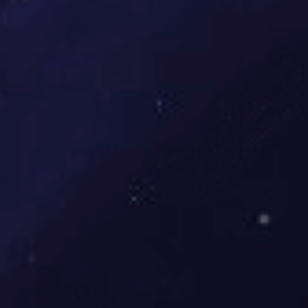
红牛尝试将球员未来收益权打包为金融产品，这种创
新可能改变传统转会市场的资金流动方式。
青训体系的价值创造能力愈发关键，曼城青训营年均
产出1.2亿欧元本土球员价值。这种内生性增长模式既
能规避FFP限制，又能保持估值稳定性。布莱顿通过
大数据球探系统，实现年均3000万英镑的青训球员交
易利润，证明中小球队的差异化生存路径。
总结：
英超球员身价与球队估值的互动关系，本质是竞技价
值与商业价值的双重变现过程。头部俱乐部通过资本
运作构建护城河，中小球队依赖数据洞察创造价值洼
地。转会市场已从单纯的球员交易场所，进化为融合
金融工程、数据科技和品牌运营的复杂生态系统。