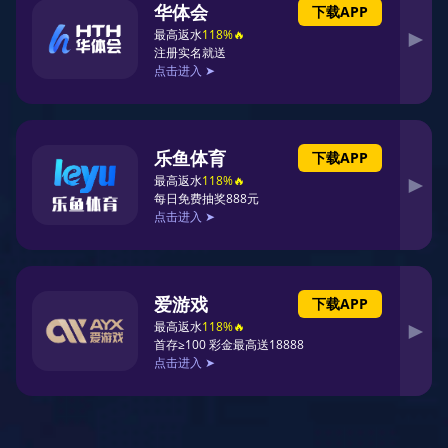
2026-06-29 13:41
46 次阅读
英超球队球员总身价：转会市场与球队估
值
英超作为全球最具商业价值和竞技水准的足球联赛，
其球员总身价与球队估值始终是资本市场与体育产业
关注的焦点。转会市场的资金流动不仅塑造着豪门俱
乐部的竞争格局，更深刻影响着俱乐部的品牌价值与
商业版图。本文从市场机制、球员价值评估体系、俱
乐部运营策略及资本联动效应四个维度，剖析球员身
价与球队估值之间的复杂关联，揭示现代足球经济中