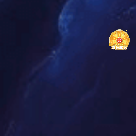
团通过全球卫星俱乐部体系，将球员租借与商业赞助
打包运作。这种模式使其商业收入占比从2012年的
32%提升至58%，即便球员交易亏损也能维持估值稳
定增长。
未来趋势与挑战
人工智能正在重构估值模型，切尔西开发的球员预测
系统能模拟未来三年伤病风险。这种技术革新将转会
市场误差率从传统模型的22%压缩至12%，但算法黑
箱化可能加剧市场信息不对称。德转市场已尝试引入
区块链技术，实现球员估值数据的透明化追溯。
财政公平政策(FFP)持续影响市场逻辑，埃弗顿因违规
被扣分案例警示俱乐部必须平衡短期投入与长期价
值。新兴的球员证券化交易模式提供新思路，莱比锡