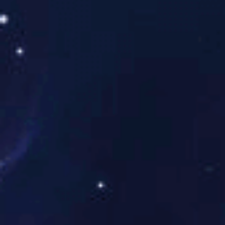
数据、资本与竞技成绩相互作用的底层逻辑。
转会市场运作机制
英超转会市场形成独特的价值传导链条，球员交易价
格由供需关系、竞技表现和商业潜力共同决定。德转
市场等专业评估机构通过大数据模型，将球员的进球
效率、防守数据、市场影响力等上百项指标量化为具
体估值。2023年夏窗数据显示，曼城全队身价突破12
亿欧元，其中哈兰德1.8亿欧元的估值即包含其社交媒
体带来的商业溢价。
俱乐部转会策略呈现明显分层特征，头部球队更注重
明星球员的稀缺性价值。切尔西近三年累计投入超10
亿英镑引援，通过年轻化战略获取资产增值空间。中
下游球队则侧重性价比交易，布伦特福德运用数据分