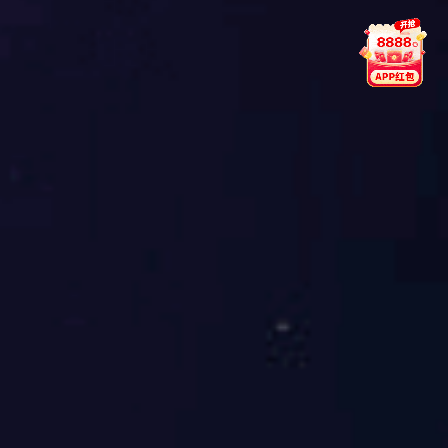
未来足球经济将呈现更强的金融属性，球员估值模型
需要纳入ESG指标、数字资产价值等新参数。随着人
工智能和区块链技术的渗透，转会市场的定价机制将
更趋精准，但如何平衡资本力量与竞技本质，仍是维
系联赛健康发展的核心命题。俱乐部估值竞赛的背
后，实质是数据化时代体育产业变革的微观缩影。
上一篇：
西甲联赛皇马对巴萨直播频道…
下一篇：
皇家马德里在欧冠历史中的经典阵