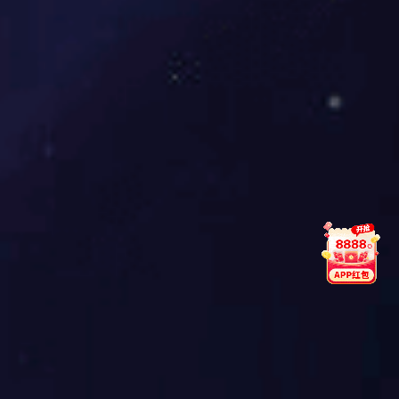
总结：
综上所述，杨静通过自身丰富经历，总结出了一系列
关于提升排球技术的方法。从基本技能训练到战术应
用，再到心理素质培养及团队协作，各个方面环环相
扣，相辅相成。这些经验不仅适用于专业运动员，同
样也为广大业余爱好者提供了可行参考，让更多的人
能够享受到排球带来的乐趣与成就感。
希望通过本次分享，每位热爱排球的人都能汲取到有
价值的信息，让自己的技术不断进步，实现更高层次
的发展。不论是在竞技赛场还是日常生活中，坚持不
懈地努力，将会收获意想不到的成功！