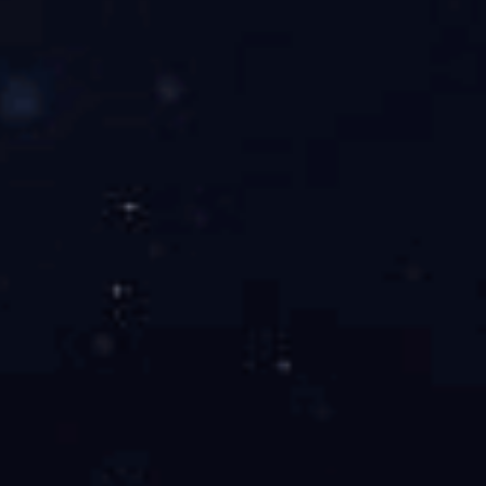
推荐网站
联系我们
地址
support@shsx17.com
九游会j9网页版
九游官方版web站入口-jiuyouj9（中国）支持九游会j9官网直连、登
录入口进入、网页版及APP下载体验，通过j9九游官方网址访问一键
了解九游体育赛事、足球篮球动态、电竞赛事及数据服务内容，持续
更新直播信息与互动玩法，让用户获取更全面的赛事信息。