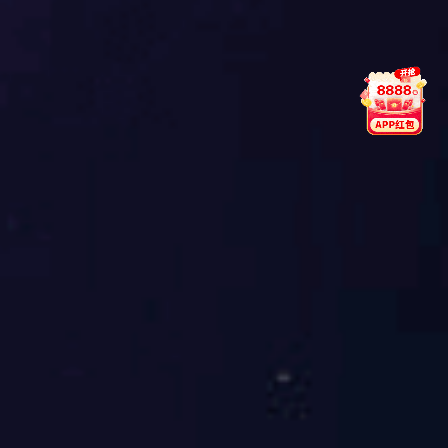
功不可或缺的一环。而这些内容，无疑为广大爱好者
提供了宝贵借鉴，希望大家都能从中受益，实现自我
超越！
展望未来，只要我们持续努力、不懈追求，就一定能
够在广阔世界里绽放出属于自己的光彩。不论是在崇
山峻岭间穿梭飞跃还是人生道路上的奋斗拼搏，每个
人都应该勇敢前行，因为每一次尝试都是通往梦想的
新起点！
上一篇：
深入分析成都羽毛球队的运营策略…