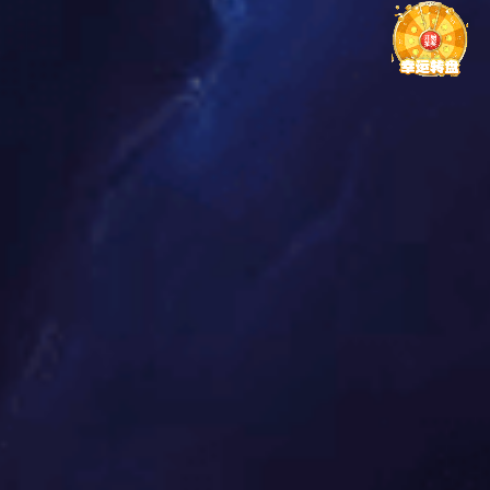
4、未来展望与寄语
如今，在经历过辉煌与挫折之后，周军对于未来有着
清晰而坚定的发展方向。他计划继续参与电竞事业，
不仅希望能再次带领团队取得佳绩，同时也希望能够
推动国内电竞产业的发展，为更多年轻人提供发展机
会。
作为一名经验丰富的选手，周军非常乐意分享自己的
经验与心得，希望能够帮助新一代玩家更好地适应这
个快速变化且充满竞争的新环境。他相信，只要坚持
努力，就一定能找到属于自己的舞台，实现梦想。
同时，对于当前正在奋斗中的年轻玩家们，他鼓励他
们要保持热爱，不怕失败，要勇于追求自己的理想。
正如他所经历的一切，无论前方有多少荆棘，只要心