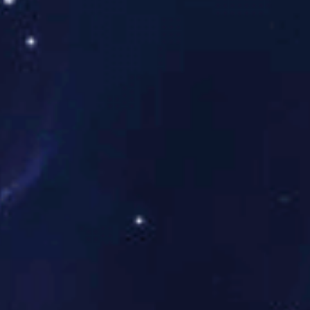
后则是对未来发展的展望以及他对后辈玩家的寄语。
通过多维度的剖析，读者将更全面地了解这位电竞英
雄的人生轨迹。
1、职业起步与成长
周军的电竞之路始于青少年时期，那时他便对电子游
戏表现出了浓厚的兴趣。他最初接触的是单机游戏，
但随着网络技术的发展，他逐渐被多人在线竞技类游
戏所吸引。在一次偶然的机会中，他接触到了《英雄
联盟》，并被其丰富多彩的游戏玩法深深吸引。
为了提升自己的游戏水平，周军开始花费大量时间进
行练习。他不仅关注自身操作技巧，还积极研究其他
职业选手的视频和直播，以此来不断完善自己的游戏
理解和战术思维。这段时间，他不仅提高了自己的技