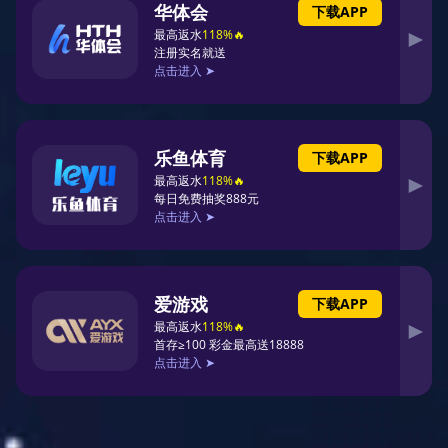
2026-06-22 18:28
37 次阅读
对话周军：回顾英雄联盟职业生涯的辉煌
与挑战
本文将围绕周军的英雄联盟职业生涯展开深入探讨，
回顾他在这个充满挑战与机遇的电竞世界中的辉煌成
就与遭遇的困难。首先，从周军的职业起步谈起，他
如何踏入这一行业，并逐渐崭露头角。接着，将分析
他在职业生涯中所取得的重要成绩，以及这些成就背
后的努力与付出。此外，还会讨论周军在职场上经历
的挑战，包括团队间的竞争、个人状态的波动等，最