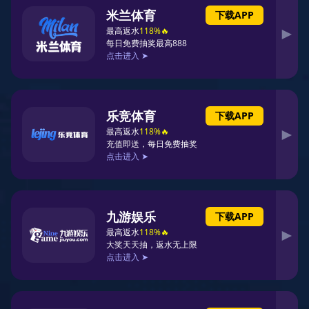
首页
/
体育快讯
/ 正文