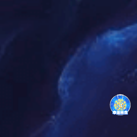
期间互相租借青年球员。这种基于球员纽带的合作模
式，甚至影响了转会策略，近年来双方在球员交易时
总会保留特殊优惠条款。
埃弗顿与狼队的特殊联系则始于葡萄牙球员的流动通
道。鲁本·内维斯与安德烈·戈麦斯等球员的跨俱乐部发
展，推动两家俱乐部形成技术互补机制。狼队凭借葡
萄牙资源帮助埃弗顿开拓南欧球探网络，而埃弗顿则
通过英超经验协助狼队进行战术改良，这种球员驱动
的合作展现出独特生命力。
管理层合作推动共同发展
俱乐部高层的战略协作正在重塑英超竞争格局。热刺
与莱斯特城建立的球员数据分析联盟，开创了英超中
小俱乐部技术共享的先河。两家俱乐部联合开发的球