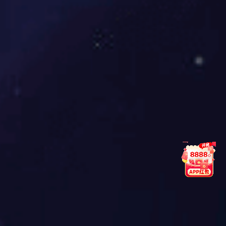
间的默契配合，使得两家俱乐部在保持竞技独立性的
同时实现了双赢发展。
总结：
英超俱乐部间的友好联盟证明，职业足球的终极价值
不仅在于竞技对抗，更在于人文精神的传承与创新。
从默西塞德郡的兄弟情谊到伦敦俱乐部的文化共鸣，
从球员流动形成的隐形纽带到管理层协作开创的发展
模式，这些跨越竞争的合作关系为现代足球注入了温
暖底色。它们如同绿茵场下的暗流，在维持联赛生态
平衡的同时，持续塑造着英超独特的精神内核。
这种友好联盟的存在，本质上是对足球商业化浪潮的
柔性抵抗。当资本力量不断加剧俱乐部间的实力差距