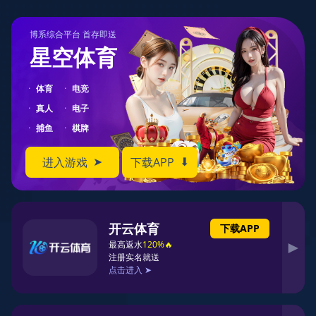
立即注册
九游会j9网页版
官网 ·
权威体育数据平台
九游会J9网页版 OFFICIAL WEBSITE
自2022年创立以来，
九游会j9网页版
致力于为用户提
供包括NBA、英超、欧洲杯、LPL在内的热门赛事直播
与数据服务，广受用户信赖。
立即下载九游会j9网页版APP