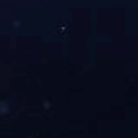
TES在Major赛中的
对话黄秀英：探索她
残
节奏掌控分析与
的攀岩生涯与心
正
2026-06-21
2026-06-03
2
推荐网站
联系我们